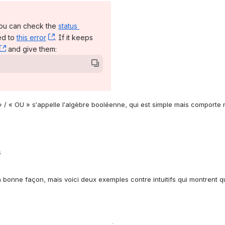
you can check the 
status 
d to 
this error
, (opens new window)
. If it keeps 
, (opens new window)
 and give them:
 » / « OU » s’appelle l’algèbre booléenne, qui est simple mais comporte 
.
s
a bonne façon, mais voici deux exemples contre intuitifs qui montrent que